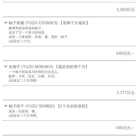
1,393日元
柚子黑貂 (YUZU COOKIES) 【前两个月最好】
糖果和奶油制成的柚子、
这给了它一个很大的味道。
成份 : 小麦面粉、鸡蛋、糖、更好、柚子。
(必须在二个月)
346日元～
在柚子 (YUZU MONAKA) 【最好的前两个月】
一个柚子的味道与传统的日式点心。
配料 : 大米、浴足、白糖、豆沙。
(必须在二个月消费)
1,777日元
柚子饼干 (YUZU SEMBEI) 【2个月的保质期】
成份 : 白面粉、糖。
(必须在二个月消费)
346日元～