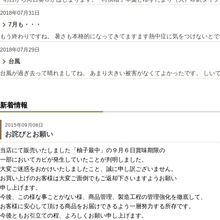
2018年07月31日
7月も・・・
もう終わりですね。 暑さも本格的になってきてますます熱中症に気をつけないとで
2018年07月29日
台風
台風が過ぎ去って晴れましてね。 あまり大きい被害がなくてよかったです。 しい
新着情報
2015年09月08日
お詫びとお願い
当店にて販売いたしました「柚子最中」の９月６日賞味期限の
一部においてカビが発生していたことが判明しました。
大変ご迷惑をおかけいたしましたこと、誠に申し訳ございません。
お買い上げのお客様は大変ご面倒でもご返却下さいますようお願い
申し上げます。
今後、この様な事ことがない様、商品管理、製造工程の管理強化を徹底して、
お客様に安心して頂ける商品をお届けできるよう一層努力する所存です。
今後ともお引立ての程、よろしくお願い申し上げます。